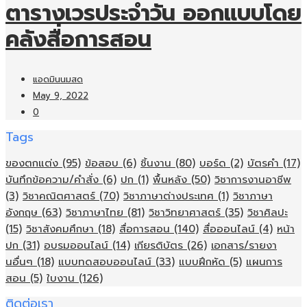
ตารางเวรประจำวัน ออกแบบโดย
คลังสื่อการสอน
แอดมินนมสด
May 9, 2022
0
Tags
ของตกแต่ง
(95)
ข้อสอบ
(6)
ชิ้นงาน
(80)
บอร์ด
(2)
บัตรคำ
(17)
บันทึกข้อความ/คำสั่ง
(6)
ปก
(1)
พื้นหลัง
(50)
วิชาการงานอาชีพ
(3)
วิชาคณิตศาสตร์
(70)
วิชาภาษาต่างประเทศ
(1)
วิชาภาษา
อังกฤษ
(63)
วิชาภาษาไทย
(81)
วิชาวิทยาศาสตร์
(35)
วิชาศิลปะ
(15)
วิชาสังคมศึกษา
(18)
สื่อการสอน
(140)
สื่อออนไลน์
(4)
หน้า
ปก
(31)
อบรมออนไลน์
(14)
เกียรติบัตร
(26)
เอกสาร/รายงา
นอื่นๆ
(18)
แบบทดสอบออนไลน์
(33)
แบบฝึกหัด
(5)
แผนการ
สอน
(5)
ใบงาน
(126)
ติดต่อเรา