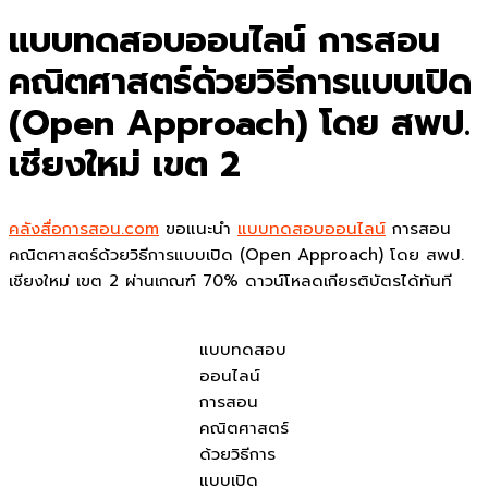
แบบทดสอบออนไลน์ การสอน
คณิตศาสตร์ด้วยวิธีการแบบเปิด
(Open Approach) โดย สพป.
เชียงใหม่ เขต 2
คลังสื่อการสอน.com
ขอแนะนำ
แบบทดสอบออนไลน์
การสอน
คณิตศาสตร์ด้วยวิธีการแบบเปิด (Open Approach) โดย สพป.
เชียงใหม่ เขต 2 ผ่านเกณฑ์ 70% ดาวน์โหลดเกียรติบัตรได้ทันที
แบบทดสอบ
ออนไลน์
การสอน
คณิตศาสตร์
ด้วยวิธีการ
แบบเปิด