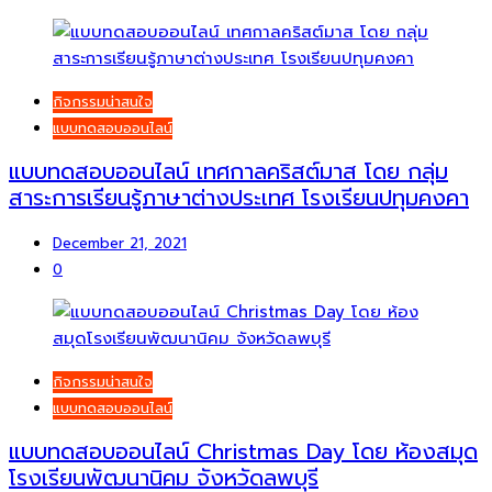
กิจกรรมน่าสนใจ
แบบทดสอบออนไลน์
แบบทดสอบออนไลน์ เทศกาลคริสต์มาส โดย กลุ่ม
สาระการเรียนรู้ภาษาต่างประเทศ โรงเรียนปทุมคงคา
December 21, 2021
0
กิจกรรมน่าสนใจ
แบบทดสอบออนไลน์
แบบทดสอบออนไลน์ Christmas Day โดย ห้องสมุด
โรงเรียนพัฒนานิคม จังหวัดลพบุรี