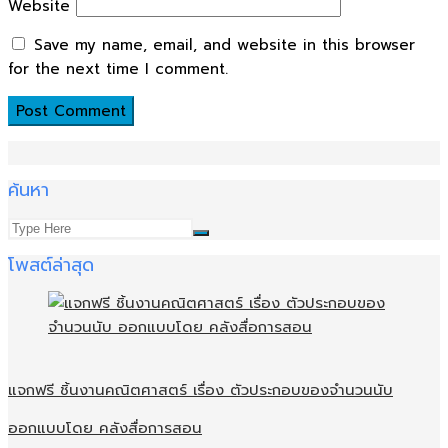
Website
Save my name, email, and website in this browser
for the next time I comment.
ค้นหา
โพสต์ล่าสุด
แจกฟรี ชิ้นงานคณิตศาสตร์ เรื่อง ตัวประกอบของจำนวนนับ
ออกแบบโดย คลังสื่อการสอน