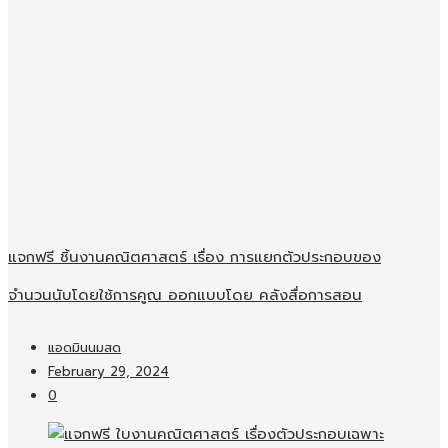
แจกฟรี ชิ้นงานคณิตศาสตร์ เรื่อง การแยกตัวประกอบของ
จำนวนนับโดยใช้การคูณ ออกแบบโดย คลังสื่อการสอน
แอดมินนมสด
February 29, 2024
0