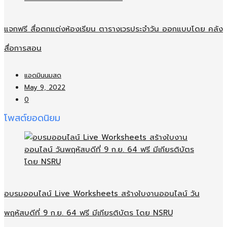
แจกฟรี สื่อตกแต่งห้องเรียน ตารางเวรประจำวัน ออกแบบโดย คลัง
สื่อการสอน
แอดมินนมสด
May 9, 2022
0
โพสต์ยอดนิยม
อบรมออนไลน์​ Live Worksheets สร้างใบงานออนไลน์​ วัน
พฤหัสบดีที่ 9 ก.ย. 64 ฟรี มีเกียรติบัตร โดย NSRU