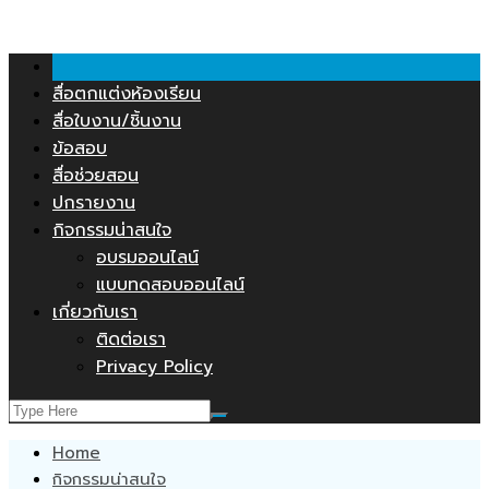
คลังสื่อการสอน.COM
Skip
to
content
สื่อตกแต่งห้องเรียน
สื่อใบงาน/ชิ้นงาน
ข้อสอบ
สื่อช่วยสอน
ปกรายงาน
กิจกรรมน่าสนใจ
อบรมออนไลน์
แบบทดสอบออนไลน์
เกี่ยวกับเรา
ติดต่อเรา
Privacy Policy
Home
กิจกรรมน่าสนใจ