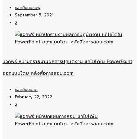
แอดมินนมชมพู
September 5, 2021
2
แจกฟรี หน้าปกรายงานผลการปฏบัติงาน แก้ไขได้ใน PowerPoint
ออกแบบโดย คลังสื่อการสอน.com
แอดมินนมสด
February 22, 2022
2