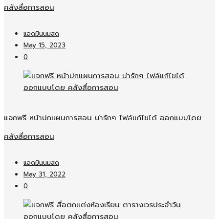
คลังสื่อการสอน
แอดมินนมสด
May 15, 2023
0
แจกฟรี หน้าปกแผนการสอน น่ารักๆ ไฟล์แก้ไขได้ ออกแบบโดย
คลังสื่อการสอน
แอดมินนมสด
May 31, 2022
0