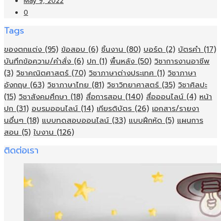
May 9, 2022
0
Tags
ของตกแต่ง
(95)
ข้อสอบ
(6)
ชิ้นงาน
(80)
บอร์ด
(2)
บัตรคำ
(17)
บันทึกข้อความ/คำสั่ง
(6)
ปก
(1)
พื้นหลัง
(50)
วิชาการงานอาชีพ
(3)
วิชาคณิตศาสตร์
(70)
วิชาภาษาต่างประเทศ
(1)
วิชาภาษา
อังกฤษ
(63)
วิชาภาษาไทย
(81)
วิชาวิทยาศาสตร์
(35)
วิชาศิลปะ
(15)
วิชาสังคมศึกษา
(18)
สื่อการสอน
(140)
สื่อออนไลน์
(4)
หน้า
ปก
(31)
อบรมออนไลน์
(14)
เกียรติบัตร
(26)
เอกสาร/รายงา
นอื่นๆ
(18)
แบบทดสอบออนไลน์
(33)
แบบฝึกหัด
(5)
แผนการ
สอน
(5)
ใบงาน
(126)
ติดต่อเรา