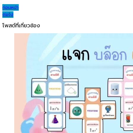
Post
ก่อนหน้า
ต่อไป
navigation
โพสต์ที่เกี่ยวข้อง