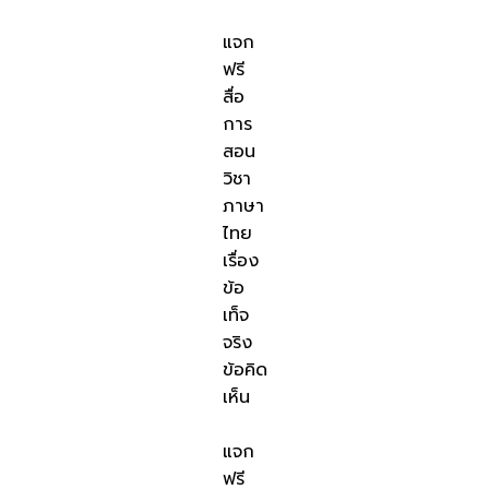
แจก
ฟรี
สื่อ
การ
สอน
วิชา
ภาษา
ไทย
เรื่อง
ข้อ
เท็จ
จริง
ข้อคิด
เห็น
แจก
ฟรี