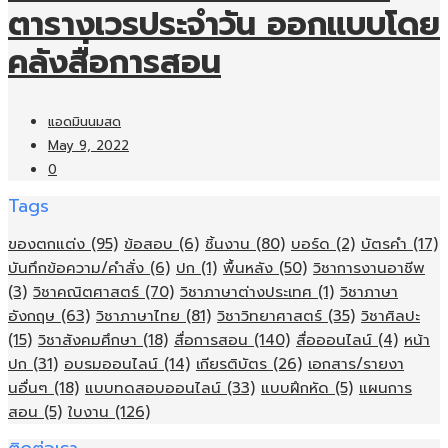
ตารางเวรประจำวัน ออกแบบโดย
คลังสื่อการสอน
แอดมินนมสด
May 9, 2022
0
Tags
ของตกแต่ง
(95)
ข้อสอบ
(6)
ชิ้นงาน
(80)
บอร์ด
(2)
บัตรคำ
(17)
บันทึกข้อความ/คำสั่ง
(6)
ปก
(1)
พื้นหลัง
(50)
วิชาการงานอาชีพ
(3)
วิชาคณิตศาสตร์
(70)
วิชาภาษาต่างประเทศ
(1)
วิชาภาษา
อังกฤษ
(63)
วิชาภาษาไทย
(81)
วิชาวิทยาศาสตร์
(35)
วิชาศิลปะ
(15)
วิชาสังคมศึกษา
(18)
สื่อการสอน
(140)
สื่อออนไลน์
(4)
หน้า
ปก
(31)
อบรมออนไลน์
(14)
เกียรติบัตร
(26)
เอกสาร/รายงา
นอื่นๆ
(18)
แบบทดสอบออนไลน์
(33)
แบบฝึกหัด
(5)
แผนการ
สอน
(5)
ใบงาน
(126)