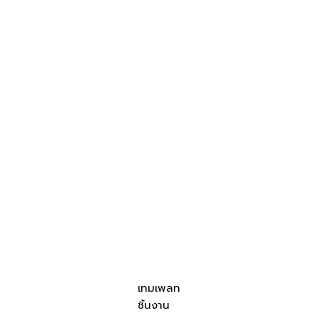
เทมเพลท
ชิ้นงาน