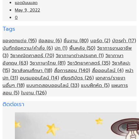
แอดมินนมสด
May 9, 2022
0
Tags
ของตกแต่ง
(95)
ข้อสอบ
(6)
ชิ้นงาน
(80)
บอร์ด
(2)
บัตรคำ
(17)
บันทึกข้อความ/คำสั่ง
(6)
ปก
(1)
พื้นหลัง
(50)
วิชาการงานอาชีพ
(3)
วิชาคณิตศาสตร์
(70)
วิชาภาษาต่างประเทศ
(1)
วิชาภาษา
อังกฤษ
(63)
วิชาภาษาไทย
(81)
วิชาวิทยาศาสตร์
(35)
วิชาศิลปะ
(15)
วิชาสังคมศึกษา
(18)
สื่อการสอน
(140)
สื่อออนไลน์
(4)
หน้า
ปก
(31)
อบรมออนไลน์
(14)
เกียรติบัตร
(26)
เอกสาร/รายงา
นอื่นๆ
(18)
แบบทดสอบออนไลน์
(33)
แบบฝึกหัด
(5)
แผนการ
สอน
(5)
ใบงาน
(126)
ติดต่อเรา