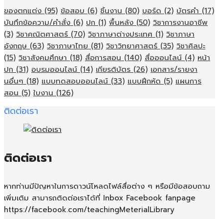
ของตกแต่ง
(95)
ข้อสอบ
(6)
ชิ้นงาน
(80)
บอร์ด
(2)
บัตรคำ
(17)
บันทึกข้อความ/คำสั่ง
(6)
ปก
(1)
พื้นหลัง
(50)
วิชาการงานอาชีพ
(3)
วิชาคณิตศาสตร์
(70)
วิชาภาษาต่างประเทศ
(1)
วิชาภาษา
อังกฤษ
(63)
วิชาภาษาไทย
(81)
วิชาวิทยาศาสตร์
(35)
วิชาศิลปะ
(15)
วิชาสังคมศึกษา
(18)
สื่อการสอน
(140)
สื่อออนไลน์
(4)
หน้า
ปก
(31)
อบรมออนไลน์
(14)
เกียรติบัตร
(26)
เอกสาร/รายงา
นอื่นๆ
(18)
แบบทดสอบออนไลน์
(33)
แบบฝึกหัด
(5)
แผนการ
สอน
(5)
ใบงาน
(126)
ติดต่อเรา
ติดต่อเรา
หากท่านมีปัญหาในการดาวน์โหลดไฟล์สื่อต่าง ๆ หรือมีข้อสอบถาม
เพิ่มเติม สามารถติดต่อเราได้ที่ Inbox Facebook fanpage
https://facebook.com/teachingMeterialLibrary