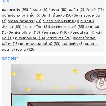
Tags
ของตกแต่ง
(95)
ข้อสอบ
(6)
ชิ้นงาน
(80)
บอร์ด
(2)
บัตรคำ
(17)
บันทึกข้อความ/คำสั่ง
(6)
ปก
(1)
พื้นหลัง
(50)
วิชาการงานอาชีพ
(3)
วิชาคณิตศาสตร์
(70)
วิชาภาษาต่างประเทศ
(1)
วิชาภาษา
อังกฤษ
(63)
วิชาภาษาไทย
(81)
วิชาวิทยาศาสตร์
(35)
วิชาศิลปะ
(15)
วิชาสังคมศึกษา
(18)
สื่อการสอน
(140)
สื่อออนไลน์
(4)
หน้า
ปก
(31)
อบรมออนไลน์
(14)
เกียรติบัตร
(26)
เอกสาร/รายงา
นอื่นๆ
(18)
แบบทดสอบออนไลน์
(33)
แบบฝึกหัด
(5)
แผนการ
สอน
(5)
ใบงาน
(126)
ติดต่อเรา