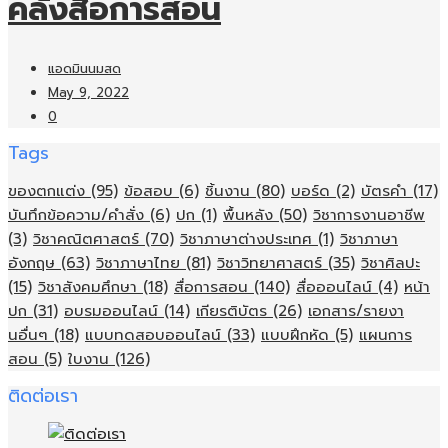
คลังสื่อการสอน
แอดมินนมสด
May 9, 2022
0
Tags
ของตกแต่ง
(95)
ข้อสอบ
(6)
ชิ้นงาน
(80)
บอร์ด
(2)
บัตรคำ
(17)
บันทึกข้อความ/คำสั่ง
(6)
ปก
(1)
พื้นหลัง
(50)
วิชาการงานอาชีพ
(3)
วิชาคณิตศาสตร์
(70)
วิชาภาษาต่างประเทศ
(1)
วิชาภาษา
อังกฤษ
(63)
วิชาภาษาไทย
(81)
วิชาวิทยาศาสตร์
(35)
วิชาศิลปะ
(15)
วิชาสังคมศึกษา
(18)
สื่อการสอน
(140)
สื่อออนไลน์
(4)
หน้า
ปก
(31)
อบรมออนไลน์
(14)
เกียรติบัตร
(26)
เอกสาร/รายงา
นอื่นๆ
(18)
แบบทดสอบออนไลน์
(33)
แบบฝึกหัด
(5)
แผนการ
สอน
(5)
ใบงาน
(126)
ติดต่อเรา