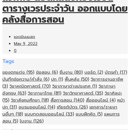
ตารางเวรประจำวัน ออกแบบโดย
คลังสื่อการสอน
แอดมินนมสด
May 9, 2022
0
Tags
ของตกแต่ง
(95)
ข้อสอบ
(6)
ชิ้นงาน
(80)
บอร์ด
(2)
บัตรคำ
(17)
บันทึกข้อความ/คำสั่ง
(6)
ปก
(1)
พื้นหลัง
(50)
วิชาการงานอาชีพ
(3)
วิชาคณิตศาสตร์
(70)
วิชาภาษาต่างประเทศ
(1)
วิชาภาษา
อังกฤษ
(63)
วิชาภาษาไทย
(81)
วิชาวิทยาศาสตร์
(35)
วิชาศิลปะ
(15)
วิชาสังคมศึกษา
(18)
สื่อการสอน
(140)
สื่อออนไลน์
(4)
หน้า
ปก
(31)
อบรมออนไลน์
(14)
เกียรติบัตร
(26)
เอกสาร/รายงา
นอื่นๆ
(18)
แบบทดสอบออนไลน์
(33)
แบบฝึกหัด
(5)
แผนการ
สอน
(5)
ใบงาน
(126)