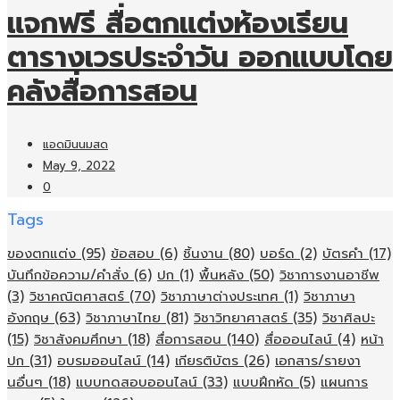
แจกฟรี สื่อตกแต่งห้องเรียน
ตารางเวรประจำวัน ออกแบบโดย
คลังสื่อการสอน
แอดมินนมสด
May 9, 2022
0
Tags
ของตกแต่ง
(95)
ข้อสอบ
(6)
ชิ้นงาน
(80)
บอร์ด
(2)
บัตรคำ
(17)
บันทึกข้อความ/คำสั่ง
(6)
ปก
(1)
พื้นหลัง
(50)
วิชาการงานอาชีพ
(3)
วิชาคณิตศาสตร์
(70)
วิชาภาษาต่างประเทศ
(1)
วิชาภาษา
อังกฤษ
(63)
วิชาภาษาไทย
(81)
วิชาวิทยาศาสตร์
(35)
วิชาศิลปะ
(15)
วิชาสังคมศึกษา
(18)
สื่อการสอน
(140)
สื่อออนไลน์
(4)
หน้า
ปก
(31)
อบรมออนไลน์
(14)
เกียรติบัตร
(26)
เอกสาร/รายงา
นอื่นๆ
(18)
แบบทดสอบออนไลน์
(33)
แบบฝึกหัด
(5)
แผนการ