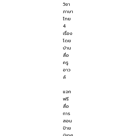
วิชา
ภาษา
ไทย
4
เรื่อง
โดย
บ้าน
สื่อ
ครู
อาว
ล์
แจก
ฟรี
สื่อ
การ
สอน
ป้าย
นิเทศ