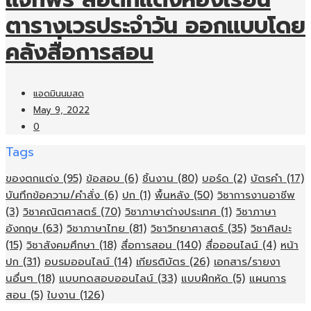
ตารางเวรประจำวัน ออกแบบโดย
คลังสื่อการสอน
แอดมินนมสด
May 9, 2022
0
Tags
ของตกแต่ง
(95)
ข้อสอบ
(6)
ชิ้นงาน
(80)
บอร์ด
(2)
บัตรคำ
(17)
บันทึกข้อความ/คำสั่ง
(6)
ปก
(1)
พื้นหลัง
(50)
วิชาการงานอาชีพ
(3)
วิชาคณิตศาสตร์
(70)
วิชาภาษาต่างประเทศ
(1)
วิชาภาษา
อังกฤษ
(63)
วิชาภาษาไทย
(81)
วิชาวิทยาศาสตร์
(35)
วิชาศิลปะ
(15)
วิชาสังคมศึกษา
(18)
สื่อการสอน
(140)
สื่อออนไลน์
(4)
หน้า
ปก
(31)
อบรมออนไลน์
(14)
เกียรติบัตร
(26)
เอกสาร/รายงา
นอื่นๆ
(18)
แบบทดสอบออนไลน์
(33)
แบบฝึกหัด
(5)
แผนการ
สอน
(5)
ใบงาน
(126)