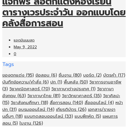
แจกฟรี สื่อตกแต่งห้องเรียน
ตารางเวรประจำวัน ออกแบบโดย
คลังสื่อการสอน
แอดมินนมสด
May 9, 2022
0
Tags
ของตกแต่ง
(95)
ข้อสอบ
(6)
ชิ้นงาน
(80)
บอร์ด
(2)
บัตรคำ
(17)
บันทึกข้อความ/คำสั่ง
(6)
ปก
(1)
พื้นหลัง
(50)
วิชาการงานอาชีพ
(3)
วิชาคณิตศาสตร์
(70)
วิชาภาษาต่างประเทศ
(1)
วิชาภาษา
อังกฤษ
(63)
วิชาภาษาไทย
(81)
วิชาวิทยาศาสตร์
(35)
วิชาศิลปะ
(15)
วิชาสังคมศึกษา
(18)
สื่อการสอน
(140)
สื่อออนไลน์
(4)
หน้า
ปก
(31)
อบรมออนไลน์
(14)
เกียรติบัตร
(26)
เอกสาร/รายงา
นอื่นๆ
(18)
แบบทดสอบออนไลน์
(33)
แบบฝึกหัด
(5)
แผนการ
สอน
(5)
ใบงาน
(126)