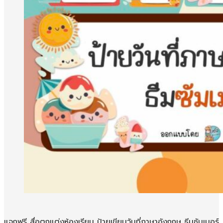
แจกฟรี สื่อตกแต่งห้องเรียน ป้ายเขียนวันที่ภาษาอังกฤษ ธีมซัมเมอร์