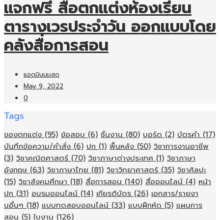
แจกฟรี สื่อตกแต่งห้องเรียน
ตารางเวรประจำวัน ออกแบบโดย
คลังสื่อการสอน
แอดมินนมสด
May 9, 2022
0
Tags
ของตกแต่ง
(95)
ข้อสอบ
(6)
ชิ้นงาน
(80)
บอร์ด
(2)
บัตรคำ
(17)
บันทึกข้อความ/คำสั่ง
(6)
ปก
(1)
พื้นหลัง
(50)
วิชาการงานอาชีพ
(3)
วิชาคณิตศาสตร์
(70)
วิชาภาษาต่างประเทศ
(1)
วิชาภาษา
อังกฤษ
(63)
วิชาภาษาไทย
(81)
วิชาวิทยาศาสตร์
(35)
วิชาศิลปะ
(15)
วิชาสังคมศึกษา
(18)
สื่อการสอน
(140)
สื่อออนไลน์
(4)
หน้า
ปก
(31)
อบรมออนไลน์
(14)
เกียรติบัตร
(26)
เอกสาร/รายงา
นอื่นๆ
(18)
แบบทดสอบออนไลน์
(33)
แบบฝึกหัด
(5)
แผนการ
สอน
(5)
ใบงาน
(126)