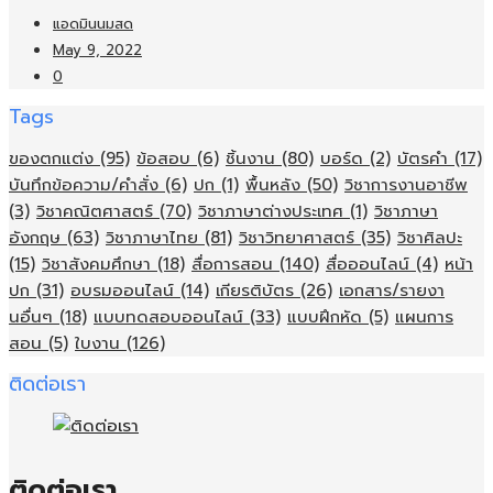
แอดมินนมสด
May 9, 2022
0
Tags
ของตกแต่ง
(95)
ข้อสอบ
(6)
ชิ้นงาน
(80)
บอร์ด
(2)
บัตรคำ
(17)
บันทึกข้อความ/คำสั่ง
(6)
ปก
(1)
พื้นหลัง
(50)
วิชาการงานอาชีพ
(3)
วิชาคณิตศาสตร์
(70)
วิชาภาษาต่างประเทศ
(1)
วิชาภาษา
อังกฤษ
(63)
วิชาภาษาไทย
(81)
วิชาวิทยาศาสตร์
(35)
วิชาศิลปะ
(15)
วิชาสังคมศึกษา
(18)
สื่อการสอน
(140)
สื่อออนไลน์
(4)
หน้า
ปก
(31)
อบรมออนไลน์
(14)
เกียรติบัตร
(26)
เอกสาร/รายงา
นอื่นๆ
(18)
แบบทดสอบออนไลน์
(33)
แบบฝึกหัด
(5)
แผนการ
สอน
(5)
ใบงาน
(126)
ติดต่อเรา
ติดต่อเรา