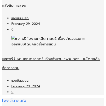
คลังสื่อการสอน
แอดมินนมสด
February 29, 2024
0
แจกฟรี ใบงานคณิตศาสตร์ เรื่องจำนวนเฉพาะ ออกแบบโดยคลัง
สื่อการสอน
แอดมินนมสด
February 29, 2024
0
โพสต์น่าสนใจ