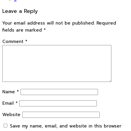
Leave a Reply
Your email address will not be published.
Required
fields are marked
*
Comment
*
Name
*
Email
*
Website
Save my name, email, and website in this browser