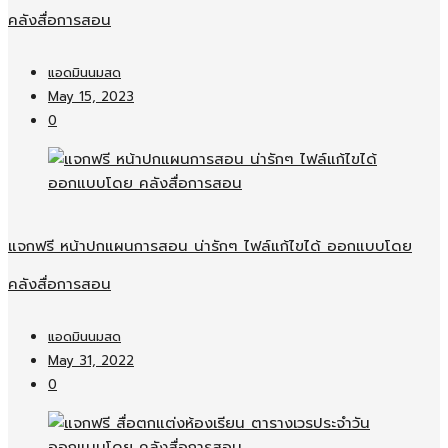
คลังสื่อการสอน
แอดมินนมสด
May 15, 2023
0
แจกฟรี หน้าปกแผนการสอน น่ารักๆ ไฟล์แก้ไขได้ ออกแบบโดย
คลังสื่อการสอน
แอดมินนมสด
May 31, 2022
0