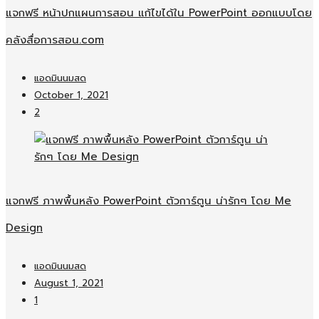
แจกฟรี หน้าปกแผนการสอน แก้ไขได้ใน PowerPoint ออกแบบโดย
คลังสื่อการสอน.com
แอดมินนมสด
October 1, 2021
2
แจกฟรี ภาพพื้นหลัง PowerPoint ตัวการ์ตูน น่ารักๆ โดย Me
Design
แอดมินนมสด
August 1, 2021
1