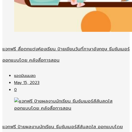
แจกฟรี สื่อตกแต่งห้องเรียน ป้ายเขียนวันที่ภาษาอังกฤษ ธีมซัมเมอร์
ออกแบบโดย คลังสื่อการสอน
แอดมินนมสด
May 15, 2023
0
แจกฟรี ป้ายผลงานนักเรียน ธีมซัมเมอร์สีสันสดใส ออกแบบโดย