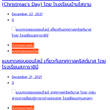
(Christmas’s Day) โดย โรงเรียนบ้านไสขาม
December 22, 2021
0
กิจกรรมน่าสนใจ
แบบทดสอบออนไลน์
แบบทดสอบออนไลน์ เกี่ยวกับเทศกาลคริสต์มาส โดย
โรงเรียนสภาราชินี
December 21, 2021
0
กิจกรรมน่าสนใจ