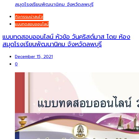
กิจกรรมน่าสนใจ
แบบทดสอบออนไลน์
แบบทดสอบออนไลน์ หัวข้อ วันคริสต์มาส โดย ห้อง
สมุดโรงเรียนพัฒนานิคม จังหวัดลพบุรี
December 15, 2021
0