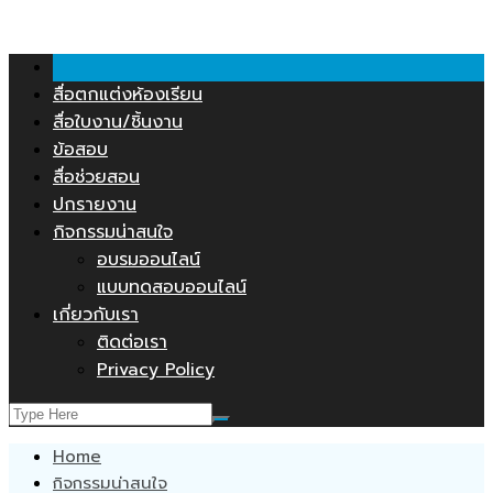
คลังสื่อการสอน.COM
Skip
to
content
สื่อตกแต่งห้องเรียน
สื่อใบงาน/ชิ้นงาน
ข้อสอบ
สื่อช่วยสอน
ปกรายงาน
กิจกรรมน่าสนใจ
อบรมออนไลน์
แบบทดสอบออนไลน์
เกี่ยวกับเรา
ติดต่อเรา
Privacy Policy
Home
กิจกรรมน่าสนใจ