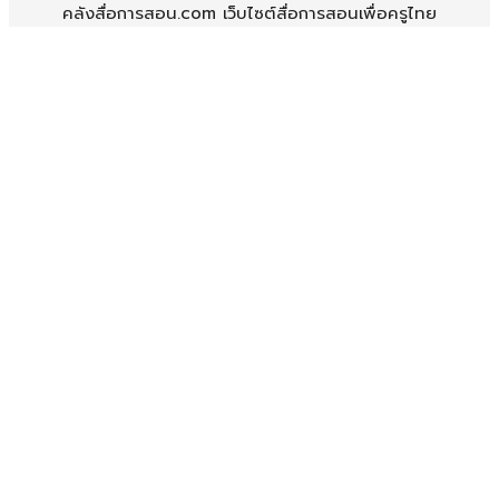
คลังสื่อการสอน.com เว็บไซต์สื่อการสอนเพื่อครูไทย