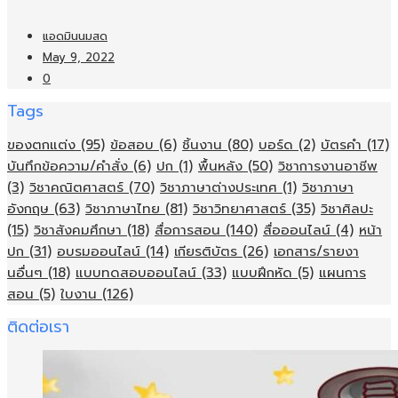
แอดมินนมสด
May 9, 2022
0
Tags
ของตกแต่ง
(95)
ข้อสอบ
(6)
ชิ้นงาน
(80)
บอร์ด
(2)
บัตรคำ
(17)
บันทึกข้อความ/คำสั่ง
(6)
ปก
(1)
พื้นหลัง
(50)
วิชาการงานอาชีพ
(3)
วิชาคณิตศาสตร์
(70)
วิชาภาษาต่างประเทศ
(1)
วิชาภาษา
อังกฤษ
(63)
วิชาภาษาไทย
(81)
วิชาวิทยาศาสตร์
(35)
วิชาศิลปะ
(15)
วิชาสังคมศึกษา
(18)
สื่อการสอน
(140)
สื่อออนไลน์
(4)
หน้า
ปก
(31)
อบรมออนไลน์
(14)
เกียรติบัตร
(26)
เอกสาร/รายงา
นอื่นๆ
(18)
แบบทดสอบออนไลน์
(33)
แบบฝึกหัด
(5)
แผนการ
สอน
(5)
ใบงาน
(126)
ติดต่อเรา