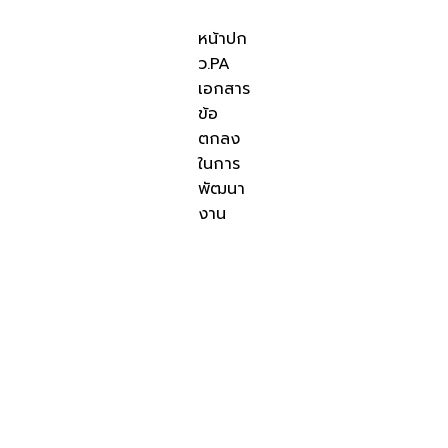
หน้าปก
ว.PA
เอกสาร
ข้อ
ตกลง
ในการ
พัฒนา
งาน