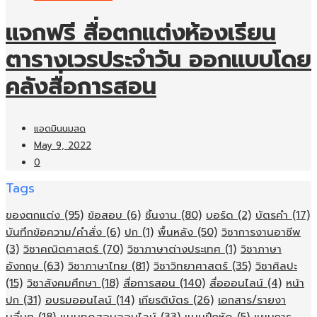
แจกฟรี สื่อตกแต่งห้องเรียน
ตารางเวรประจำวัน ออกแบบโดย
คลังสื่อการสอน
แอดมินนมสด
May 9, 2022
0
Tags
ของตกแต่ง
(95)
ข้อสอบ
(6)
ชิ้นงาน
(80)
บอร์ด
(2)
บัตรคำ
(17)
บันทึกข้อความ/คำสั่ง
(6)
ปก
(1)
พื้นหลัง
(50)
วิชาการงานอาชีพ
(3)
วิชาคณิตศาสตร์
(70)
วิชาภาษาต่างประเทศ
(1)
วิชาภาษา
อังกฤษ
(63)
วิชาภาษาไทย
(81)
วิชาวิทยาศาสตร์
(35)
วิชาศิลปะ
(15)
วิชาสังคมศึกษา
(18)
สื่อการสอน
(140)
สื่อออนไลน์
(4)
หน้า
ปก
(31)
อบรมออนไลน์
(14)
เกียรติบัตร
(26)
เอกสาร/รายงา
นอื่นๆ
(18)
แบบทดสอบออนไลน์
(33)
แบบฝึกหัด
(5)
แผนการ