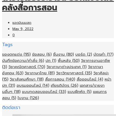
คลังสื่อการสอน
แอดมินนมสด
May 9, 2022
0
Tags
ของตกแต่ง
(95)
ข้อสอบ
(6)
ชิ้นงาน
(80)
บอร์ด
(2)
บัตรคำ
(17)
บันทึกข้อความ/คำสั่ง
(6)
ปก
(1)
พื้นหลัง
(50)
วิชาการงานอาชีพ
(3)
วิชาคณิตศาสตร์
(70)
วิชาภาษาต่างประเทศ
(1)
วิชาภาษา
อังกฤษ
(63)
วิชาภาษาไทย
(81)
วิชาวิทยาศาสตร์
(35)
วิชาศิลปะ
(15)
วิชาสังคมศึกษา
(18)
สื่อการสอน
(140)
สื่อออนไลน์
(4)
หน้า
ปก
(31)
อบรมออนไลน์
(14)
เกียรติบัตร
(26)
เอกสาร/รายงา
นอื่นๆ
(18)
แบบทดสอบออนไลน์
(33)
แบบฝึกหัด
(5)
แผนการ
สอน
(5)
ใบงาน
(126)
ติดต่อเรา