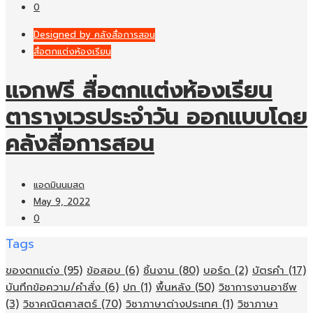
0
Designed by คลังสื่อการสอน
สื่อตกแต่งห้องเรียน
แจกฟรี สื่อตกแต่งห้องเรียน
ตารางเวรประจำวัน ออกแบบโดย
คลังสื่อการสอน
แอดมินนมสด
May 9, 2022
0
Tags
ของตกแต่ง
(95)
ข้อสอบ
(6)
ชิ้นงาน
(80)
บอร์ด
(2)
บัตรคำ
(17)
บันทึกข้อความ/คำสั่ง
(6)
ปก
(1)
พื้นหลัง
(50)
วิชาการงานอาชีพ
(3)
วิชาคณิตศาสตร์
(70)
วิชาภาษาต่างประเทศ
(1)
วิชาภาษา