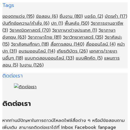
Tags
ของตกแต่ง
(95)
ข้อสอบ
(6)
ชิ้นงาน
(80)
บอร์ด
(2)
บัตรคำ
(17)
บันทึกข้อความ/คำสั่ง
(6)
ปก
(1)
พื้นหลัง
(50)
วิชาการงานอาชีพ
(3)
วิชาคณิตศาสตร์
(70)
วิชาภาษาต่างประเทศ
(1)
วิชาภาษา
อังกฤษ
(63)
วิชาภาษาไทย
(81)
วิชาวิทยาศาสตร์
(35)
วิชาศิลปะ
(15)
วิชาสังคมศึกษา
(18)
สื่อการสอน
(140)
สื่อออนไลน์
(4)
หน้า
ปก
(31)
อบรมออนไลน์
(14)
เกียรติบัตร
(26)
เอกสาร/รายงา
นอื่นๆ
(18)
แบบทดสอบออนไลน์
(33)
แบบฝึกหัด
(5)
แผนการ
สอน
(5)
ใบงาน
(126)
ติดต่อเรา
ติดต่อเรา
หากท่านมีปัญหาในการดาวน์โหลดไฟล์สื่อต่าง ๆ หรือมีข้อสอบถาม
เพิ่มเติม สามารถติดต่อเราได้ที่ Inbox Facebook fanpage