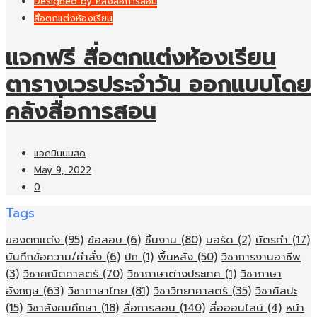
Designed by คลังสื่อการสอน
สื่อตกแต่งห้องเรียน
แจกฟรี สื่อตกแต่งห้องเรียน
ตารางเวรประจำวัน ออกแบบโดย
คลังสื่อการสอน
แอดมินนมสด
May 9, 2022
0
Tags
ของตกแต่ง
(95)
ข้อสอบ
(6)
ชิ้นงาน
(80)
บอร์ด
(2)
บัตรคำ
(17)
บันทึกข้อความ/คำสั่ง
(6)
ปก
(1)
พื้นหลัง
(50)
วิชาการงานอาชีพ
(3)
วิชาคณิตศาสตร์
(70)
วิชาภาษาต่างประเทศ
(1)
วิชาภาษา
อังกฤษ
(63)
วิชาภาษาไทย
(81)
วิชาวิทยาศาสตร์
(35)
วิชาศิลปะ
(15)
วิชาสังคมศึกษา
(18)
สื่อการสอน
(140)
สื่อออนไลน์
(4)
หน้า