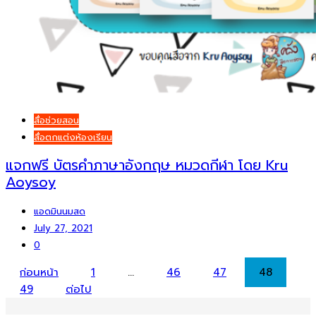
สื่อช่วยสอน
สื่อตกแต่งห้องเรียน
แจกฟรี บัตรคำภาษาอังกฤษ หมวดกีฬา โดย Kru
Aoysoy
แอดมินนมสด
July 27, 2021
0
Posts
ก่อนหน้า
1
…
46
47
48
49
ต่อไป
pagination