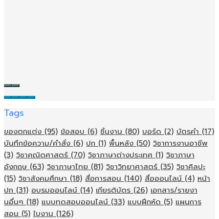
Tags
ของตกแต่ง
(95)
ข้อสอบ
(6)
ชิ้นงาน
(80)
บอร์ด
(2)
บัตรคำ
(17)
บันทึกข้อความ/คำสั่ง
(6)
ปก
(1)
พื้นหลัง
(50)
วิชาการงานอาชีพ
(3)
วิชาคณิตศาสตร์
(70)
วิชาภาษาต่างประเทศ
(1)
วิชาภาษา
อังกฤษ
(63)
วิชาภาษาไทย
(81)
วิชาวิทยาศาสตร์
(35)
วิชาศิลปะ
(15)
วิชาสังคมศึกษา
(18)
สื่อการสอน
(140)
สื่อออนไลน์
(4)
หน้า
ปก
(31)
อบรมออนไลน์
(14)
เกียรติบัตร
(26)
เอกสาร/รายงา
นอื่นๆ
(18)
แบบทดสอบออนไลน์
(33)
แบบฝึกหัด
(5)
แผนการ
สอน
(5)
ใบงาน
(126)