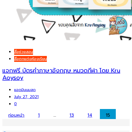
สื่อช่วยสอน
สื่อตกแต่งห้องเรียน
แจกฟรี บัตรคำภาษาอังกฤษ หมวดกีฬา โดย Kru
Aoysoy
แอดมินนมสด
July 27, 2021
0
Posts
ก่อนหน้า
1
…
13
14
15
pagination