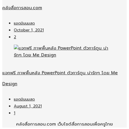
คลังสื่อการสอน.com
แอดมินนมสด
October 1, 2021
2
แจกฟรี ภาพพื้นหลัง PowerPoint ตัวการ์ตูน น่ารักๆ โดย Me
Design
แอดมินนมสด
August 1, 2021
1
คลังสื่อการสอน.com เว็บไซต์สื่อการสอนเพื่อครูไทย