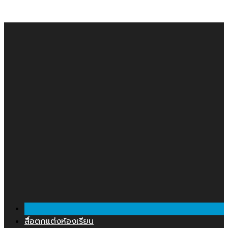
คลังสื่อการสอน.COM
Skip
to
content
สื่อตกแต่งห้องเรียน