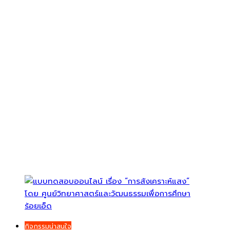
กิจกรรมน่าสนใจ