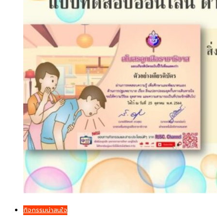
กิจกรรมน่าสนใจ