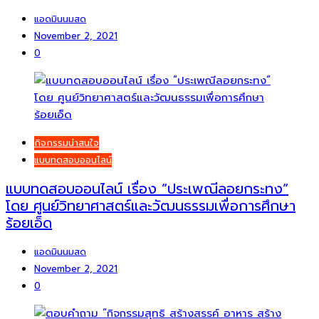
แอดมินนมสด
November 2, 2021
0
กิจกรรมน่าสนใจ
แบบทดสอบออนไลน์
แบบทดสอบออนไลน์ เรื่อง ”ประเพณีลอยกระทง”
โดย ศูนย์วิทยาศาสตร์และวัฒนธรรมเพื่อการศึกษา
ร้อยเอ็ด
แอดมินนมสด
November 2, 2021
0