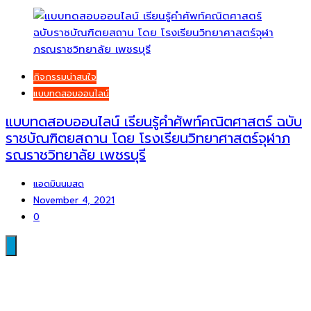
กิจกรรมน่าสนใจ
แบบทดสอบออนไลน์
แบบทดสอบออนไลน์ เรียนรู้คำศัพท์คณิตศาสตร์ ฉบับ
ราชบัณฑิตยสถาน โดย โรงเรียนวิทยาศาสตร์จุฬาภ
รณราชวิทยาลัย เพชรบุรี
แอดมินนมสด
November 4, 2021
0