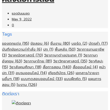
แอดมินนมสด
May 9, 2022
0
Tags
ของตกแต่ง
(95)
ข้อสอบ
(6)
ชิ้นงาน
(80)
บอร์ด
(2)
บัตรคำ
(17)
บันทึกข้อความ/คำสั่ง
(6)
ปก
(1)
พื้นหลัง
(50)
วิชาการงานอาชีพ
(3)
วิชาคณิตศาสตร์
(70)
วิชาภาษาต่างประเทศ
(1)
วิชาภาษา
อังกฤษ
(63)
วิชาภาษาไทย
(81)
วิชาวิทยาศาสตร์
(35)
วิชาศิลปะ
(15)
วิชาสังคมศึกษา
(18)
สื่อการสอน
(140)
สื่อออนไลน์
(4)
หน้า
ปก
(31)
อบรมออนไลน์
(14)
เกียรติบัตร
(26)
เอกสาร/รายงา
นอื่นๆ
(18)
แบบทดสอบออนไลน์
(33)
แบบฝึกหัด
(5)
แผนการ
สอน
(5)
ใบงาน
(126)
ติดต่อเรา