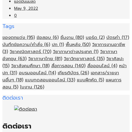
แอดมินนมสด
May 9, 2022
0
Tags
ของตกแต่ง
(95)
ข้อสอบ
(6)
ชิ้นงาน
(80)
บอร์ด
(2)
บัตรคำ
(17)
บันทึกข้อความ/คำสั่ง
(6)
ปก
(1)
พื้นหลัง
(50)
วิชาการงานอาชีพ
(3)
วิชาคณิตศาสตร์
(70)
วิชาภาษาต่างประเทศ
(1)
วิชาภาษา
อังกฤษ
(63)
วิชาภาษาไทย
(81)
วิชาวิทยาศาสตร์
(35)
วิชาศิลปะ
(15)
วิชาสังคมศึกษา
(18)
สื่อการสอน
(140)
สื่อออนไลน์
(4)
หน้า
ปก
(31)
อบรมออนไลน์
(14)
เกียรติบัตร
(26)
เอกสาร/รายงา
นอื่นๆ
(18)
แบบทดสอบออนไลน์
(33)
แบบฝึกหัด
(5)
แผนการ
สอน
(5)
ใบงาน
(126)
ติดต่อเรา
ติดต่อเรา