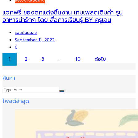
สื่อใบงาน/ชิ้นงาน
แจกฟรี ของตกแต่งชิ้นงาน เทมเพลตเติมคำ รูป
อาหารน่ารักๆ โดย สื่อการเรียนรู้ BY ครูเจน
แอดมินนมสด
September 11, 2022
0
Posts
1
2
3
…
10
ต่อไป
pagination
ค้นหา
โพสต์ล่าสุด