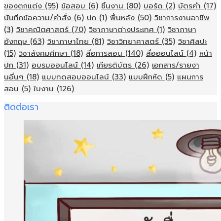
ของตกแต่ง
(95)
ข้อสอบ
(6)
ชิ้นงาน
(80)
บอร์ด
(2)
บัตรคำ
(17)
บันทึกข้อความ/คำสั่ง
(6)
ปก
(1)
พื้นหลัง
(50)
วิชาการงานอาชีพ
(3)
วิชาคณิตศาสตร์
(70)
วิชาภาษาต่างประเทศ
(1)
วิชาภาษา
อังกฤษ
(63)
วิชาภาษาไทย
(81)
วิชาวิทยาศาสตร์
(35)
วิชาศิลปะ
(15)
วิชาสังคมศึกษา
(18)
สื่อการสอน
(140)
สื่อออนไลน์
(4)
หน้า
ปก
(31)
อบรมออนไลน์
(14)
เกียรติบัตร
(26)
เอกสาร/รายงา
นอื่นๆ
(18)
แบบทดสอบออนไลน์
(33)
แบบฝึกหัด
(5)
แผนการ
สอน
(5)
ใบงาน
(126)
ติดต่อเรา