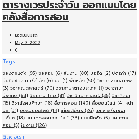
ตารางเวรประจำวัน ออกแบบโดย
คลังสื่อการสอน
แอดมินนมสด
May 9, 2022
0
Tags
ของตกแต่ง
(95)
ข้อสอบ
(6)
ชิ้นงาน
(80)
บอร์ด
(2)
บัตรคำ
(17)
บันทึกข้อความ/คำสั่ง
(6)
ปก
(1)
พื้นหลัง
(50)
วิชาการงานอาชีพ
(3)
วิชาคณิตศาสตร์
(70)
วิชาภาษาต่างประเทศ
(1)
วิชาภาษา
อังกฤษ
(63)
วิชาภาษาไทย
(81)
วิชาวิทยาศาสตร์
(35)
วิชาศิลปะ
(15)
วิชาสังคมศึกษา
(18)
สื่อการสอน
(140)
สื่อออนไลน์
(4)
หน้า
ปก
(31)
อบรมออนไลน์
(14)
เกียรติบัตร
(26)
เอกสาร/รายงา
นอื่นๆ
(18)
แบบทดสอบออนไลน์
(33)
แบบฝึกหัด
(5)
แผนการ
สอน
(5)
ใบงาน
(126)
ติดต่อเรา