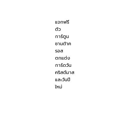
แจกฟรี
ตัว
การ์ตูน
ซานต้าค
รอส
ตกแต่ง
การ์ดวัน
คริสต์มาส
และวันปี
ใหม่