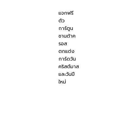
แจกฟรี
ตัว
การ์ตูน
ซานต้าค
รอส
ตกแต่ง
การ์ดวัน
คริสต์มาส
และวันปี
ใหม่