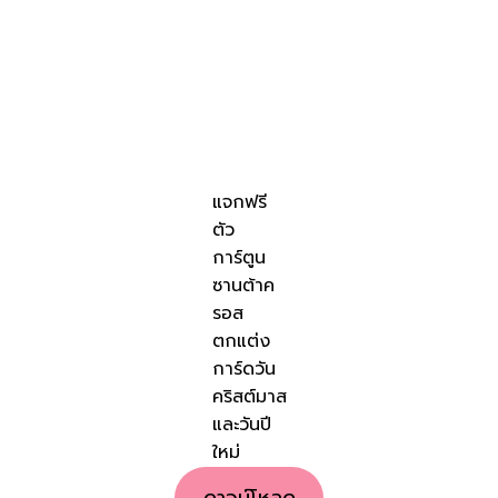
แจกฟรี
ตัว
การ์ตูน
ซานต้าค
รอส
ตกแต่ง
การ์ดวัน
คริสต์มาส
และวันปี
ใหม่