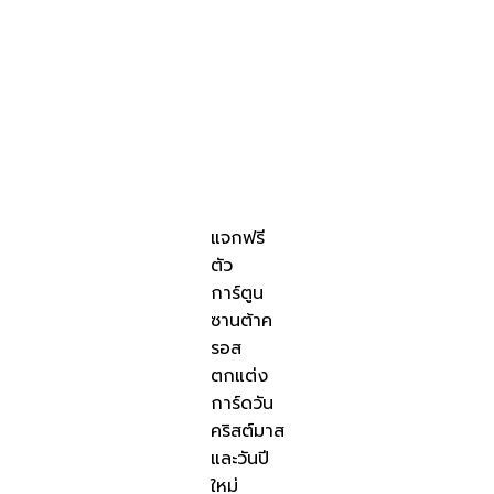
แจกฟรี
ตัว
การ์ตูน
ซานต้าค
รอส
ตกแต่ง
การ์ดวัน
คริสต์มาส
และวันปี
ใหม่