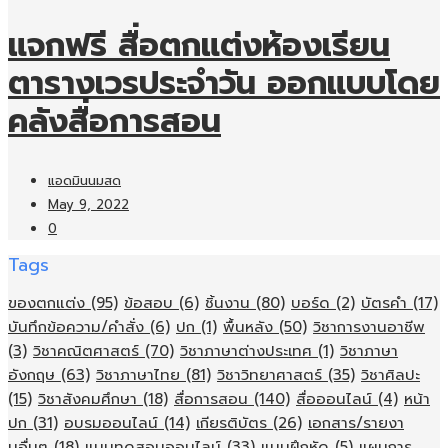
แจกฟรี สื่อตกแต่งห้องเรียน
ตารางเวรประจำวัน ออกแบบโดย
คลังสื่อการสอน
แอดมินนมสด
May 9, 2022
0
Tags
ของตกแต่ง
(95)
ข้อสอบ
(6)
ชิ้นงาน
(80)
บอร์ด
(2)
บัตรคำ
(17)
บันทึกข้อความ/คำสั่ง
(6)
ปก
(1)
พื้นหลัง
(50)
วิชาการงานอาชีพ
(3)
วิชาคณิตศาสตร์
(70)
วิชาภาษาต่างประเทศ
(1)
วิชาภาษา
อังกฤษ
(63)
วิชาภาษาไทย
(81)
วิชาวิทยาศาสตร์
(35)
วิชาศิลปะ
(15)
วิชาสังคมศึกษา
(18)
สื่อการสอน
(140)
สื่อออนไลน์
(4)
หน้า
ปก
(31)
อบรมออนไลน์
(14)
เกียรติบัตร
(26)
เอกสาร/รายงา
นอื่นๆ
(18)
แบบทดสอบออนไลน์
(33)
แบบฝึกหัด
(5)
แผนการ