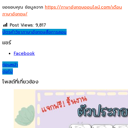
ขอขอบคุณ ข้อมูลจาก
https://ภาษาอังกฤษออนไลน์.com/เดือน
ภาษาอังกฤษ/
Post Views:
9,817
บัตรคำ
วิชาภาษาอังกฤษ
สื่อการสอน
แชร์
Facebook
Post
ก่อนหน้า
ต่อไป
navigation
โพสต์ที่เกี่ยวข้อง