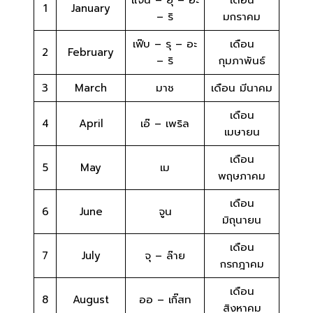
แจ๊น – ยุ – อะ
เดือน
1
January
– ริ
มกราคม
เฟ๊บ – รุ – อะ
เดือน
2
February
– ริ
กุมภาพันธ์
3
March
มาช
เดือน มีนาคม
เดือน
4
April
เอ๊ – เพริล
เมษายน
เดือน
5
May
เม
พฤษภาคม
เดือน
6
June
จูน
มิถุนายน
เดือน
7
July
จุ – ล๊าย
กรกฎาคม
เดือน
8
August
ออ – เกิ๊สท
สิงหาคม