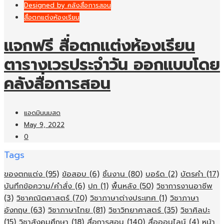
Designed by คลังสื่อการสอน
สื่อตกแต่งห้องเรียน
แจกฟรี สื่อตกแต่งห้องเรียน
ตารางเวรประจำวัน ออกแบบโดย
คลังสื่อการสอน
แอดมินนมสด
May 9, 2022
0
Tags
ของตกแต่ง
(95)
ข้อสอบ
(6)
ชิ้นงาน
(80)
บอร์ด
(2)
บัตรคำ
(17)
บันทึกข้อความ/คำสั่ง
(6)
ปก
(1)
พื้นหลัง
(50)
วิชาการงานอาชีพ
(3)
วิชาคณิตศาสตร์
(70)
วิชาภาษาต่างประเทศ
(1)
วิชาภาษา
อังกฤษ
(63)
วิชาภาษาไทย
(81)
วิชาวิทยาศาสตร์
(35)
วิชาศิลปะ
(15)
วิชาสังคมศึกษา
(18)
สื่อการสอน
(140)
สื่อออนไลน์
(4)
หน้า