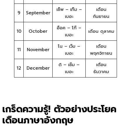
เซ็พ – เท็ม –
เดือน
9
September
เบอะ
กันยายน
อ็อค – โท๊ –
10
October
เดือน ตุลาคม
เบอะ
โน – เว๊ม –
เดือน
11
November
เบอะ
พฤศจิกายน
ดิ – เซ๊ม –
เดือน
12
December
เบอะ
ธันวาคม
เกร็ดความรู้! ตัวอย่างประโยค
เดือนภาษาอังกฤษ