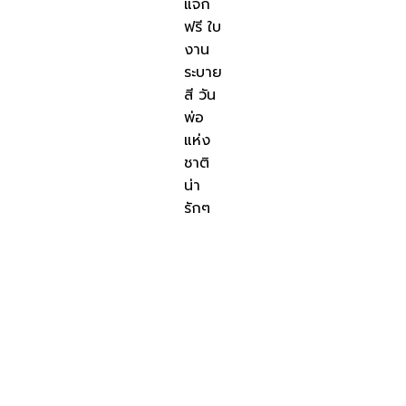
แจก
ฟรี ใบ
งาน
ระบาย
สี วัน
พ่อ
แห่ง
ชาติ
น่า
รักๆ