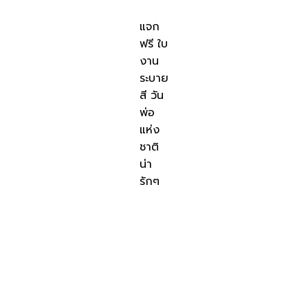
แจก
ฟรี ใบ
งาน
ระบาย
สี วัน
พ่อ
แห่ง
ชาติ
น่า
รักๆ