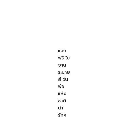
แจก
ฟรี ใบ
งาน
ระบาย
สี วัน
พ่อ
แห่ง
ชาติ
น่า
รักๆ