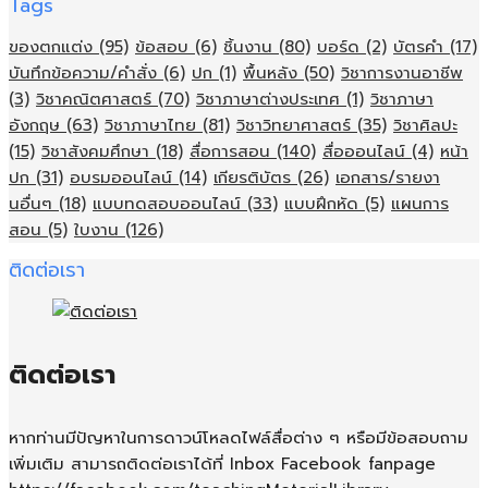
Tags
ของตกแต่ง
(95)
ข้อสอบ
(6)
ชิ้นงาน
(80)
บอร์ด
(2)
บัตรคำ
(17)
บันทึกข้อความ/คำสั่ง
(6)
ปก
(1)
พื้นหลัง
(50)
วิชาการงานอาชีพ
(3)
วิชาคณิตศาสตร์
(70)
วิชาภาษาต่างประเทศ
(1)
วิชาภาษา
อังกฤษ
(63)
วิชาภาษาไทย
(81)
วิชาวิทยาศาสตร์
(35)
วิชาศิลปะ
(15)
วิชาสังคมศึกษา
(18)
สื่อการสอน
(140)
สื่อออนไลน์
(4)
หน้า
ปก
(31)
อบรมออนไลน์
(14)
เกียรติบัตร
(26)
เอกสาร/รายงา
นอื่นๆ
(18)
แบบทดสอบออนไลน์
(33)
แบบฝึกหัด
(5)
แผนการ
สอน
(5)
ใบงาน
(126)
ติดต่อเรา
ติดต่อเรา
หากท่านมีปัญหาในการดาวน์โหลดไฟล์สื่อต่าง ๆ หรือมีข้อสอบถาม
เพิ่มเติม สามารถติดต่อเราได้ที่ Inbox Facebook fanpage