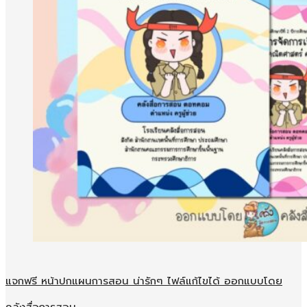
แจกฟรี หน้าปกแผนการสอน น่ารักๆ ไฟล์แก้ไขได้ ออกแบบโดย