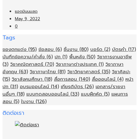
แอดมินนมสด
May 9, 2022
0
Tags
ของตกแต่ง
(95)
ข้อสอบ
(6)
ชิ้นงาน
(80)
บอร์ด
(2)
บัตรคำ
(17)
บันทึกข้อความ/คำสั่ง
(6)
ปก
(1)
พื้นหลัง
(50)
วิชาการงานอาชีพ
(3)
วิชาคณิตศาสตร์
(70)
วิชาภาษาต่างประเทศ
(1)
วิชาภาษา
อังกฤษ
(63)
วิชาภาษาไทย
(81)
วิชาวิทยาศาสตร์
(35)
วิชาศิลปะ
(15)
วิชาสังคมศึกษา
(18)
สื่อการสอน
(140)
สื่อออนไลน์
(4)
หน้า
ปก
(31)
อบรมออนไลน์
(14)
เกียรติบัตร
(26)
เอกสาร/รายงา
นอื่นๆ
(18)
แบบทดสอบออนไลน์
(33)
แบบฝึกหัด
(5)
แผนการ
สอน
(5)
ใบงาน
(126)
ติดต่อเรา