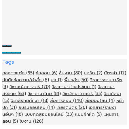
Tags
ของตกแต่ง
(95)
ข้อสอบ
(6)
ชิ้นงาน
(80)
บอร์ด
(2)
บัตรคำ
(17)
บันทึกข้อความ/คำสั่ง
(6)
ปก
(1)
พื้นหลัง
(50)
วิชาการงานอาชีพ
(3)
วิชาคณิตศาสตร์
(70)
วิชาภาษาต่างประเทศ
(1)
วิชาภาษา
อังกฤษ
(63)
วิชาภาษาไทย
(81)
วิชาวิทยาศาสตร์
(35)
วิชาศิลปะ
(15)
วิชาสังคมศึกษา
(18)
สื่อการสอน
(140)
สื่อออนไลน์
(4)
หน้า
ปก
(31)
อบรมออนไลน์
(14)
เกียรติบัตร
(26)
เอกสาร/รายงา
นอื่นๆ
(18)
แบบทดสอบออนไลน์
(33)
แบบฝึกหัด
(5)
แผนการ
สอน
(5)
ใบงาน
(126)