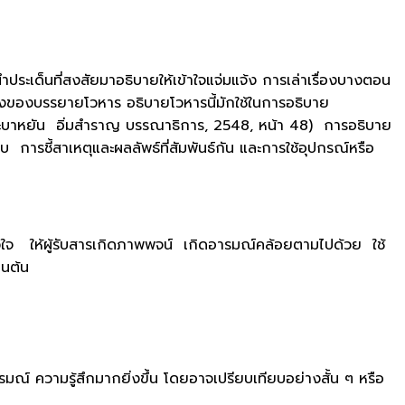
นำประเด็นที่สงสัยมาอธิบายให้เข้าใจแจ่มแจ้ง การเล่าเรื่องบางตอน
หนึ่งของบรรยายโวหาร อธิบายโวหารนี้มักใช้ในการอธิบาย
และบาหยัน อิ่มสำราญ บรรณาธิการ, 2548, หน้า 48) การอธิบาย
ชี้สาเหตุและผลลัพธ์ที่สัมพันธ์กัน และการใช้อุปกรณ์หรือ
าวใจ ให้ผู้รับสารเกิดภาพพจน์ เกิดอารมณ์คล้อยตามไปด้วย ใช้
็นต้น
ณ์ ความรู้สึกมากยิ่งขึ้น โดยอาจเปรียบเทียบอย่างสั้น ๆ หรือ