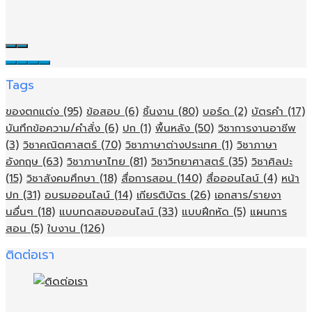
Tags
ของตกแต่ง
(95)
ข้อสอบ
(6)
ชิ้นงาน
(80)
บอร์ด
(2)
บัตรคำ
(17)
บันทึกข้อความ/คำสั่ง
(6)
ปก
(1)
พื้นหลัง
(50)
วิชาการงานอาชีพ
(3)
วิชาคณิตศาสตร์
(70)
วิชาภาษาต่างประเทศ
(1)
วิชาภาษา
อังกฤษ
(63)
วิชาภาษาไทย
(81)
วิชาวิทยาศาสตร์
(35)
วิชาศิลปะ
(15)
วิชาสังคมศึกษา
(18)
สื่อการสอน
(140)
สื่อออนไลน์
(4)
หน้า
ปก
(31)
อบรมออนไลน์
(14)
เกียรติบัตร
(26)
เอกสาร/รายงา
นอื่นๆ
(18)
แบบทดสอบออนไลน์
(33)
แบบฝึกหัด
(5)
แผนการ
สอน
(5)
ใบงาน
(126)
ติดต่อเรา