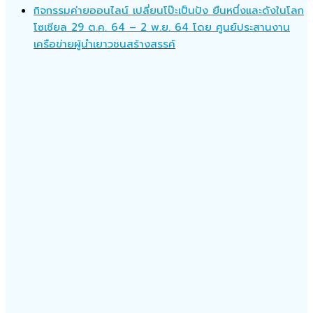
กิจกรรมค่ายออนไลน์ เปลี่ยนโป๊ะเป็นปัง ยืนหนึ่งเเละดังในโลก
โซเชียล 29 ต.ค. 64 – 2 พ.ย. 64 โดย ศูนย์ประสานงาน
เครือข่ายผู้นำเยาวชนสร้างสรรค์