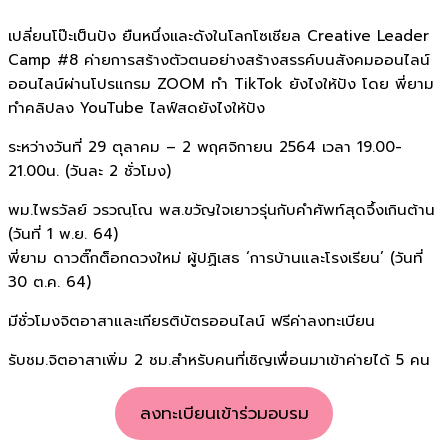
เปลี่ยนโป๊ะเป็นปัง ยืนหนึ่งเเละดังในโลกโซเชียล Creative Leader
Camp #8 ค่ายการสร้างตัวตนอย่างสร้างสรรค์บนสังคมออนไลน์
ออนไลน์ผ่านโปรแกรม ZOOM ทำ TikTok ยังไงให้ปัง โดย พี่ยาม
ทำคลิปลง YouTube ไลฟ์สดยังไงให้ปัง
ระหว่างวันที่ 29 ตุลาคม – 2 พฤศจิกายน 2564 เวลา 19.00-
21.00น. (วันละ 2 ชั่วโมง)
พม.ไพรวัลย์ วรวณฺโณ พส.ขวัญใจเยาวรุ่นกับคำศัพท์สุดจึ้งเกินต้าน
(วันที่ 1 พ.ย. 64)
พี่ยาม ดาวติ๊กต็อกดวงใหม่ ผู้ปฏิเสธ ‘การบ้านและโรงเรียน’ (วันที่
30 ต.ค. 64)
มีชั่วโมงจิตอาสาและเกียรติบัตรออนไลน์ ฟรีค่าลงทะเบียน
รับชม.จิตอาสาเพิ่ม 2 ชม.สำหรับคนที่เชิญเพื่อนมาเข้าค่ายได้ 5 คน
ลงทะเบียนเข้าร่วมอบรม